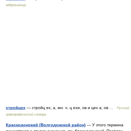
аббревиатур
стройцех
— стройц ех, а, мн. ч. ц ехи, ов и цех а, ов …
Русский
орфографический словарь
Краснодонский (Волгодонской район)
— У этого термина